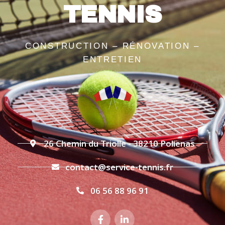
TENNIS
CONSTRUCTION – RÉNOVATION –
ENTRETIEN
26 Chemin du Triolle - 38210 Polienas
contact@service-tennis.fr
06 56 88 96 91