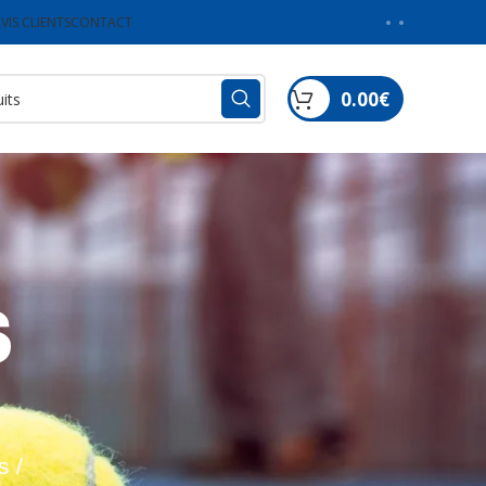
VIS CLIENTS
CONTACT
0.00
€
S
s /