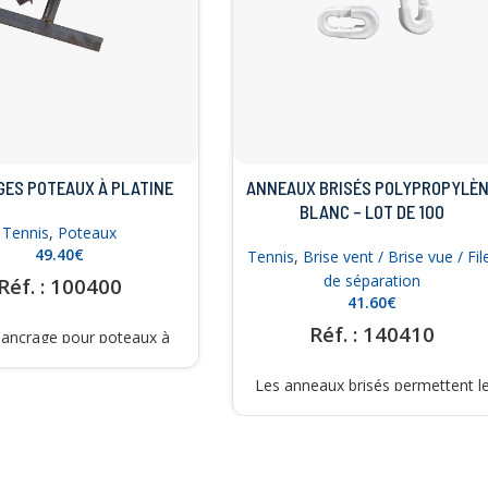
ES POTEAUX À PLATINE
ANNEAUX BRISÉS POLYPROPYLÈ
BLANC – LOT DE 100
Tennis
,
Poteaux
€
Tennis
,
Brise vent / Brise vue / Fil
de séparation
Réf. : 100400
€
Réf. : 140410
d'ancrage pour poteaux à
ne en acier. Fourni avec
lles et vis de fixation.
Les anneaux brisés permettent l
éférence : 100400
montage des brise-vents, bâche
et filets de séparation. A mettre
tous les 50 cm. Réference : 1404
Couleur possible : BLANC ou