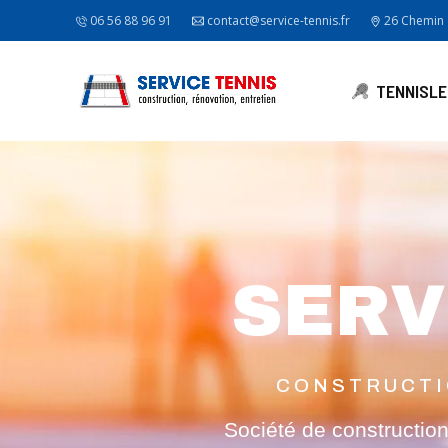
06 56 88 96 91
contact@service-tennis.fr
26 Chemin d
TENNIS
LE
SERV
CONSTRUCTI
Société de construction