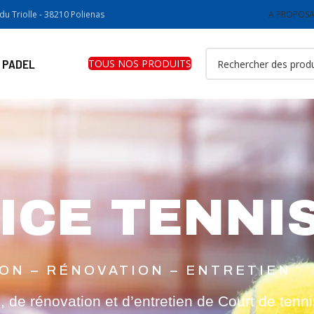
u Triolle - 38210 Polienas
A PROPOS
A
 PADEL
TOUS NOS PRODUITS
ICE TENNI
ON – RÉNOVATION – ENTRETIEN
, de rénovation et d’entretien de Court de tenni