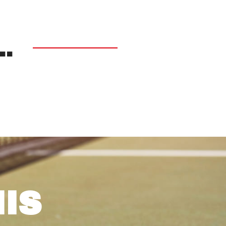
Poids 0.4kg.
.
IS