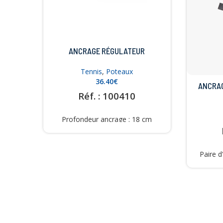
ANCRAGE RÉGULATEUR
Tennis
,
Poteaux
€
ANCRAG
Réf. : 100410
Profondeur ancrage : 18 cm
Largeur embase de scellement : 8
cm Livré avec vis anneau
Référence : 100410
Paire 
Poids 0.5kg.
plati
ronde
R