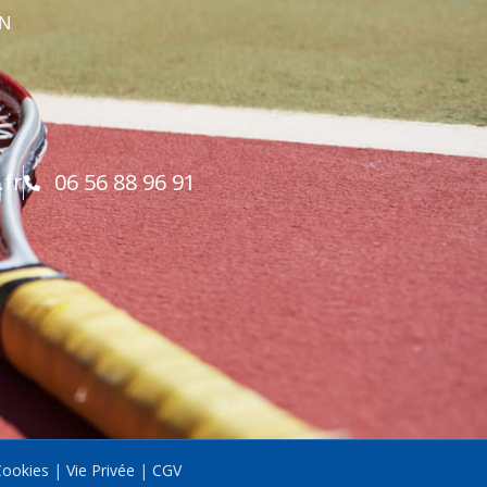
EN
.fr
06 56 88 96 91
ookies
|
Vie Privée
|
CGV