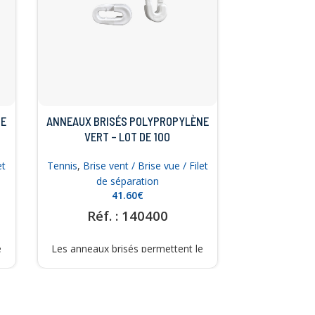
NE
ANNEAUX BRISÉS POLYPROPYLÈNE
VERT – LOT DE 100
et
Tennis
,
Brise vent / Brise vue / Filet
de séparation
€
Réf. : 140400
e
Les anneaux brisés permettent le
s
montage des brise-vents, bâches
et filets de séparation. A mettre
10
tous les 50 cm. Couleur possible :
BLANC ou VERT.