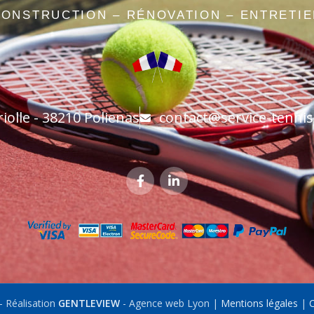
ONSTRUCTION – RÉNOVATION – ENTRETI
olle - 38210 Polienas
contact@service-tennis
 Réalisation
GENTLEVIEW
- Agence web Lyon |
Mentions légales
|
C