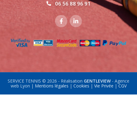
06 56 88 96 91
SERVICE TENNIS © 2026 - Réalisation
GENTLEVIEW
- Agence
web Lyon |
Mentions légales
|
Cookies
|
Vie Privée
|
CGV