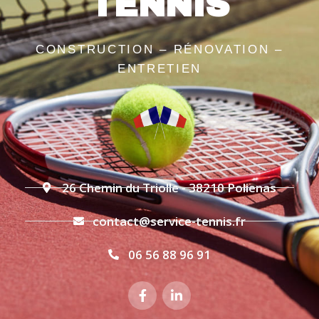
TENNIS
CONSTRUCTION – RÉNOVATION –
ENTRETIEN
26 Chemin du Triolle - 38210 Polienas
contact@service-tennis.fr
06 56 88 96 91