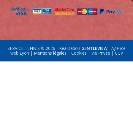
SERVICE TENNIS © 2026 - Réalisation
GENTLEVIEW
- Agence
web Lyon |
Mentions légales
|
Cookies
|
Vie Privée
|
CGV