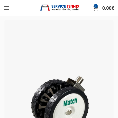
0
0.00
€